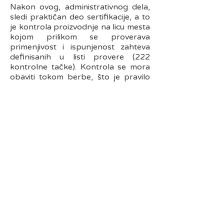
Nakon ovog, administrativnog dela,
sledi praktičan deo sertifikacije, a to
je kontrola proizvodnje na licu mesta
kojom prilikom se proverava
primenjivost i ispunjenost zahteva
definisanih u listi provere (222
kontrolne tačke). Kontrola se mora
obaviti tokom berbe, što je pravilo
samog standarda. Ukoliko tokom
kontrole budu uočene neke
neusaglašenosti (nedostaci),
proizvođaču se daje rok (28 dana) za
uklanjanje tih nedostataka.
U slučaju da se eventualni nedostaci
uklone, stiču se uslovi za izdavanje
sertifikata, koji se izdaje na tačno
godinu dana tj. 365 dana od datuma
izdavanja.
Proces re-sertifikacije tj. obnove
sertifikata se sprovodi svake godine i
svake godine se vrši kontrola