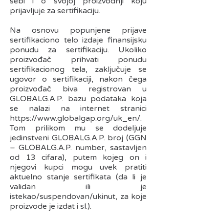
sebi i o svojoj proizvodnji koju
prijavljuje za sertifikaciju.
Na osnovu popunjene prijave
sertifikaciono telo izdaje finansijsku
ponudu za sertifikaciju. Ukoliko
proizvođač prihvati ponudu
sertifikacionog tela, zaključuje se
ugovor o sertifikaciji, nakon čega
proizvođač biva registrovan u
GLOBALG.A.P. bazu podataka koja
se nalazi na internet stranici
https://www.globalgap.org/uk_en/.
Tom prilikom mu se dodeljuje
jedinstveni GLOBALG.A.P. broj (GGN
– GLOBALG.A.P. number, sastavljen
od 13 cifara), putem kojeg on i
njegovi kupci mogu uvek pratiti
aktuelno stanje sertifikata (da li je
validan ili je
istekao/suspendovan/ukinut, za koje
proizvode je izdat i sl.).