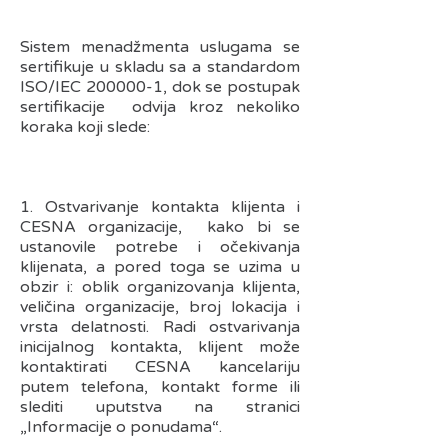
​Sistem menadžmenta uslugama se
sertifikuje u skladu sa a standardom
ISO/IEC
200000-1
, dok se postupak
sertifikacije odvija kroz nekoliko
koraka koji slede:
1. Ostvarivanje kontakta klijenta i
CESNA organizacije, kako bi se
ustanovile potrebe i očekivanja
klijenata, a pored toga se uzima u
obzir i: oblik organizovanja klijenta,
veličina organizacije, broj lokacija i
vrsta delatnosti. Radi ostvarivanja
inicijalnog kontakta, klijent može
kontaktirati CESNA kancelariju
putem telefona, kontakt forme ili
slediti uputstva na stranici
„Informacije o ponudama“.