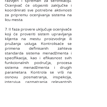
razvijen i spreman za sertifikaciju.
Ocenjivač će objasniti zaključke i
koordinirati sve potrebne aktivnosti
za pripremu ocenjivanja sistema na
licu mesta.
7. II faza provere uključuje ocenjivače
koji će proveriti sistem upravljanja
klijenta na mestu proizvodnje ili
pružanja usluga. Kontrolisaće se
primena definisanih zahteva
standarda sistema menadžmenta i
specifikacija, kao i efikasnost svih
funkcionalnih područja, procesa
sistema menadžmenta i drugih
parametara. Kontrola se vrši na
osnovu posmatranja, inspekcija,
intervjua, razmatranja relevantnih
podataka, kao i drugih tehnika
procene.
8. Po završetku provere, održava se
završni sastanak na kome se klijent