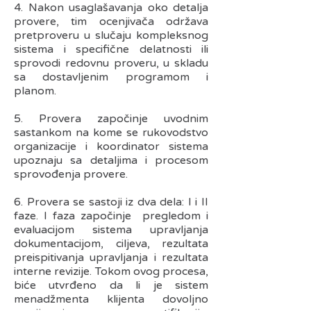
4. Nakon usaglašavanja oko detalja
provere, tim ocenjivača održava
pretproveru u slučaju kompleksnog
sistema i specifične delatnosti ili
sprovodi redovnu proveru, u skladu
sa dostavljenim programom i
planom.
5. Provera započinje uvodnim
sastankom na kome se rukovodstvo
organizacije i koordinator sistema
upoznaju sa detaljima i procesom
sprovođenja provere.
6. Provera se sastoji iz dva dela: I i II
faze. I faza započinje pregledom i
evaluacijom sistema upravljanja
dokumentacijom, ciljeva, rezultata
preispitivanja upravljanja i rezultata
interne revizije. Tokom ovog procesa,
biće utvrđeno da li je sistem
menadžmenta klijenta dovoljno