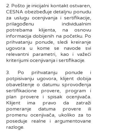
2. Pošto je inicijalni kontakt ostvaren,
CESNA obezbeđuje detaljnu ponudu
za uslugu ocenjivanja i sertifikacije,
prilagođenu individualnim
potrebama klijenta, na osnovu
informacija dobijenih na početku. Po
prihvatanju ponude, sledi kreiranje
ugovora u kome se navode svi
relevantni parametri, kao i važeći
kriterijumi ocenjivanja i sertifikacije.
3. Po prihvatanju ponude i
potpisivanju ugovora, klijent dobija
obaveštenje o datumu sprovođenja
sertifikacione provere, program i
plan provere i spisak ocenjivača.
Klijent ima pravo da zatraži
pomeranje datuma provere ili
promenu ocenjivača, ukoliko za to
poseduje realne i argumentovane
razloge.