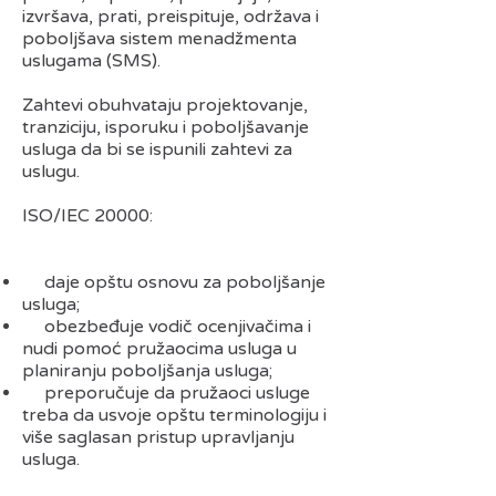
izvršava, prati, preispituje, održava i
poboljšava sistem menadžmenta
uslugama (SMS).
Zahtevi obuhvataju projektovanje,
tranziciju, isporuku i poboljšavanje
usluga da bi se ispunili zahtevi za
uslugu.
ISO/IEC 20000:
daje opštu osnovu za poboljšanje
usluga;
obezbeđuje vodič ocenjivačima i
nudi pomoć pružaocima usluga u
planiranju poboljšanja usluga;
preporučuje da pružaoci usluge
treba da usvoje opštu terminologiju i
više saglasan pristup upravljanju
usluga.