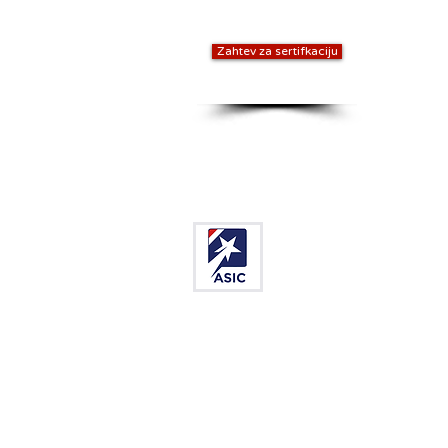
Zahtev za sertifkaciju
Kancelarija u Srbiji
CESNA - Centar za ser
Dimitrija Tucovića 1
Beograd, Srbija