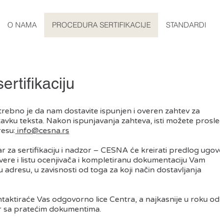
O NAMA
PROCEDURA SERTIFIKACIJE
STANDARDI
sertifikaciju
ebno je da nam dostavite ispunjen i overen zahtev za
astavku teksta. Nakon ispunjavanja zahteva, isti možete prosled
resu:
info@cesna.rs
r za sertifikaciju i nadzor – CESNA će kreirati predlog ugov
ere i listu ocenjivača i kompletiranu dokumentaciju Vam
ku adresu, u zavisnosti od toga za koji način dostavljanja
taktiraće Vas odgovorno lice Centra, a najkasnije u roku od
or sa pratećim dokumentima.