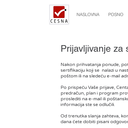
NASLOVNA
POSNO
Prijavljivanje za 
Nakon prihvatanja ponude, potr
sertifikaciju koji se nalazi u n
poštom ili na sledeću e-mail ad
Po prispeću Vaše prijave, Centa
predračun, plan i program prov
proslediti na e-mail ili poštans
informacija ste se odlučili.
Od trenutka slanja zahteva, kon
dana ćete dobiti pisani odgov