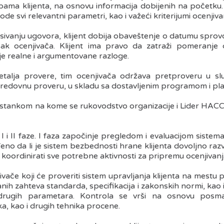
bama klijenta, na osnovu informacija dobijenih na početku.
 svi relevantni parametri, kao i važeći kriterijumi ocenjivanja
sivanju ugovora, klijent dobija obaveštenje o datumu sprov
ak ocenjivača. Klijent ima pravo da zatraži pomeranje
je realne i argumentovane razloge.
talja provere, tim ocenjivača održava pretproveru u sl
di redovnu proveru, u skladu sa dostavljenim programom i pl
stankom na kome se rukovodstvo organizacije i Lider HACCP
: I i II faze. I faza započinje pregledom i evaluacijom sist
o da li je sistem bezbednosti hrane klijenta dovoljno razvij
 i koordinirati sve potrebne aktivnosti za pripremu ocenjivanj
ivače koji će proveriti sistem upravljanja klijenta na mestu 
nih zahteva standarda, specifikacija i zakonskih normi, kao i
rugih parametara. Kontrola se vrši na osnovu posmatra
a, kao i drugih tehnika procene.