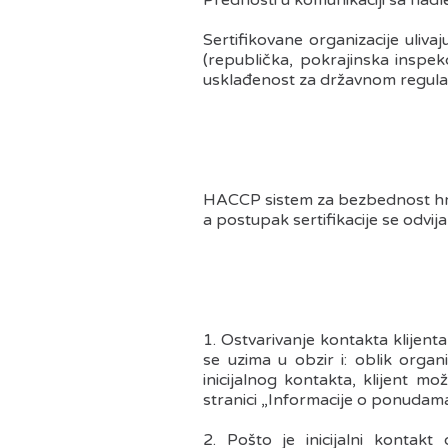
Prednosti u komunikaciji sa nad
Sertifikovane organizacije uliv
(republička, pokrajinska inspek
usklađenost za državnom regulati
HACCP sistem za bezbednost hran
a postupak sertifikacije se odvij
1. Ostvarivanje kontakta klijent
se uzima u obzir i: oblik organiz
inicijalnog kontakta, klijent m
stranici „Informacije o ponudama
2. Pošto je inicijalni kontak