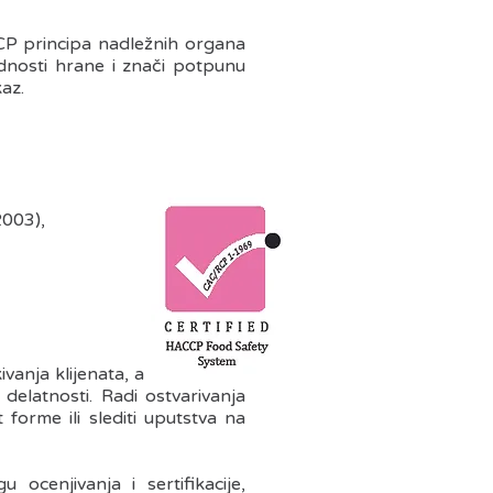
CCP principa nadležnih organa
ednosti hrane i znači potpunu
az.
2003),
ivanja klijenata, a pored toga
a delatnosti. Radi ostvarivanja
forme ili slediti uputstva na
ocenjivanja i sertifikacije,