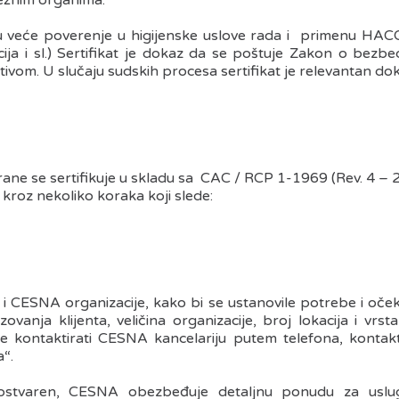
ležnim organima:
aju veće poverenje u higijenske uslove rada i primenu HA
cija i sl.) Sertifikat je dokaz da se poštuje Zakon o bezb
vom. U slučaju sudskih procesa sertifikat je relevantan dok
e se sertifikuje u skladu sa CAC / RCP 1-1969 (Rev. 4 – 
a kroz nekoliko koraka koji slede:
a i CESNA organizacije, kako bi se ustanovile potrebe i oček
ovanja klijenta, veličina organizacije, broj lokacija i vrst
ože kontaktirati CESNA kancelariju putem telefona, kontakt 
“.
t ostvaren, CESNA obezbeđuje detaljnu ponudu za uslugu 