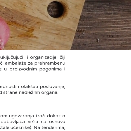
jučujući i organizacije, čiji
đači ambalaže za prehrambenu
ene u proizvodnim pogonima i
nosti i olakšati poslovanje,
d strane nadležnih organa.
ikom ugovaranja traži dokaz o
 dobavljača vršiti na osnovu
tale učesnike). Na tenderima,