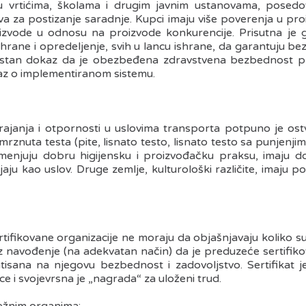
 vrtićima, školama i drugim javnim ustanovama, posed
ova za postizanje saradnje. Kupci imaju više poverenja u p
roizvode u odnosu na proizvode konkurencije. Prisutna je
rane i opredeljenje, svih u lancu ishrane, da garantuju be
vistan dokaz da je obezbeđena zdravstvena bezbednost pr
kaz o implementiranom sistemu.
janja i otpornosti u uslovima transporta potpuno je ostv
rznuta testa (pite, lisnato testo, lisnato testo sa punjenjima
menjuju dobru higijensku i proizvođačku praksu, imaju do
jaju kao uslov. Druge zemlje, kulturološki različite, imaju 
rtifikovane organizacije ne moraju da objašnjavaju koliko su s
z navođenje (na adekvatan način) da je preduzeće sertifik
entisana na njegovu bezbednost i zadovoljstvo. Sertifikat 
ce i svojevrsna je „nagrada“ za uloženi trud.