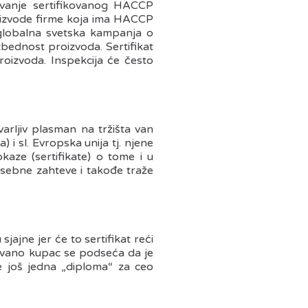
ovanje sertifikovanog HACCP
roizvode firme koja ima HACCP
 globalna svetska kampanja o
zbednost proizvoda. Sertifikat
oizvoda. Inspekcija će često
arljiv plasman na tržišta van
) i sl. Evropska unija tj. njene
kaze (sertifikate) o tome i u
posebne zahteve i takođe traže
jajne jer će to sertifikat reći
ovano kupac se podseća da je
je još jedna „diploma“ za ceo