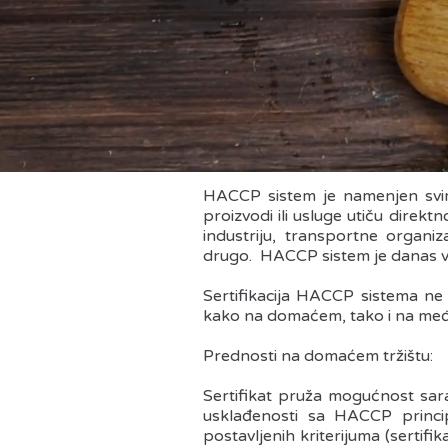
HACCP sistem je namenjen svim o
proizvodi ili usluge utiču dir
industriju, transportne organi
drugo. HACCP sistem je danas ve
Sertifikacija HACCP sistema ne
kako na domaćem, tako i na među
Prednosti na domaćem tržištu:
Sertifikat pruža mogućnost sara
usklađenosti sa HACCP princip
postavljenih kriterijuma (serti