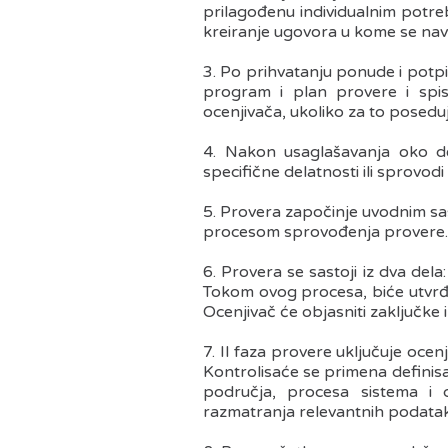
prilagođenu individualnim potre
kreiranje ugovora u kome se navode
3. Po prihvatanju ponude i potpi
program i plan provere i spis
ocenjivača, ukoliko za to posedu
4. Nakon usaglašavanja oko de
specifične delatnosti ili sprovo
5. Provera započinje uvodnim sa
procesom sprovođenja provere.
6. Provera se sastoji iz dva dela
Tokom ovog procesa, biće utvrđen
Ocenjivač će objasniti zaključke
7. II faza provere uključuje ocenj
Kontrolisaće se primena definisa
područja, procesa sistema i d
razmatranja relevantnih podatak