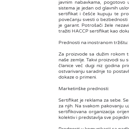
javnim nabavkama, pogotovo u
sistema je jedan od glavnih usl
sertifikat i češće kupuju te p
povećanju svesti o bezbednosti h
je garant. Potrošači žele neza
tražiti HACCP sertifikat kao do
Prednosti na inostranom tržištu:
Za proizvode sa dužim rokom tra
naše zemlje. Takvi proizvodi su sm
članice već dugi niz godina pri
ostvarivanju saradnje to postavl
dokaze o primeni.
Marketinške prednosti:
Sertifikat je reklama za sebe. Se
za njih. Na svakom pakovanju u
sertifikovana organizacija orij
kolektiv i predstavlja sve pojedin