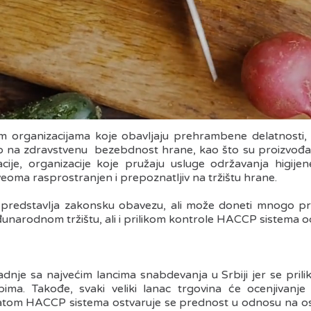
rganizacijama koje obavljaju prehrambene delatnosti, ukl
ektno na zdravstvenu bezebdnost hrane, kao što su proizvo
zacije, organizacije koje pružaju usluge održavanja higij
oma rasprostranjen i prepoznatljiv na tržištu hrane.
 predstavlja zakonsku obavezu, ali može doneti mnogo pred
narodnom tržištu, ali i prilikom kontrole HACCP sistema o
dnje sa najvećim lancima snabdevanja u Srbiji jer se pril
ima. Takođe, svaki veliki lanac trgovina će ocenjivanje
fikatom HACCP sistema ostvaruje se prednost u odnosu na os